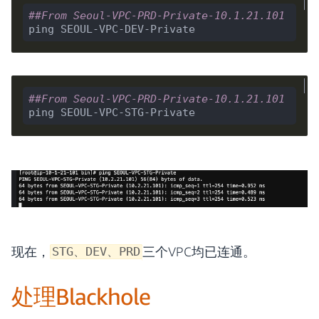
##From Seoul-VPC-PRD-Private-10.1.21.101
##From Seoul-VPC-PRD-Private-10.1.21.101
现在，
三个VPC均已连通。
STG、DEV、PRD
处理Blackhole