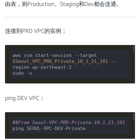
由表，则Production、Staging和Dev都会连通。
连接到PRD VPC的实例：
aws ssm start-session --target 
$Seoul_VPC_PRD_Private_10_1_21_101
 --
region ap-northeast-2

ping DEV VPC：
##From Seoul-VPC-PRD-Private-10.1.21.101