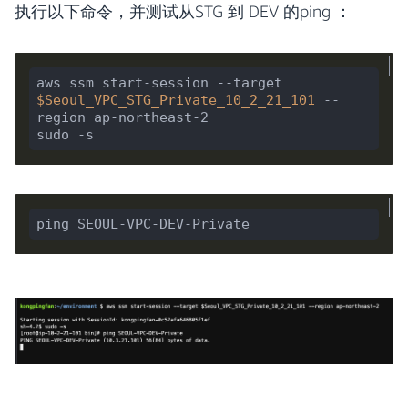
执行以下命令，并测试从STG 到 DEV 的ping ：
aws ssm start-session --target 
$Seoul_VPC_STG_Private_10_2_21_101
 --
region ap-northeast-2
