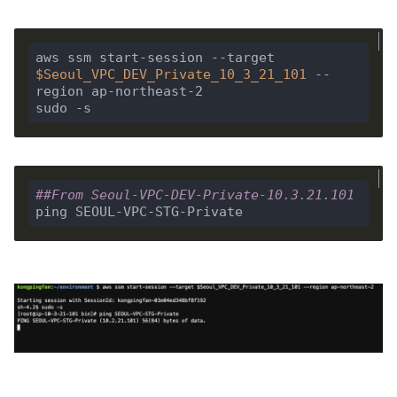
aws ssm start-session --target 
$Seoul_VPC_DEV_Private_10_3_21_101
 --
region ap-northeast-2

##From Seoul-VPC-DEV-Private-10.3.21.101