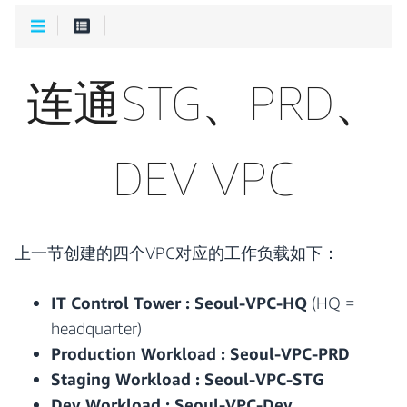
连通STG、PRD、
DEV VPC
上一节创建的四个VPC对应的工作负载如下：
IT Control Tower : Seoul-VPC-HQ
(HQ =
headquarter)
Production Workload : Seoul-VPC-PRD
Staging Workload : Seoul-VPC-STG
Dev Workload : Seoul-VPC-Dev