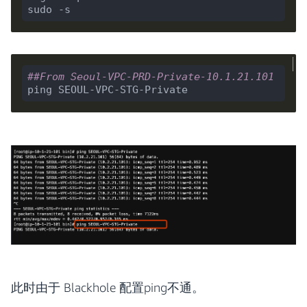
##From Seoul-VPC-PRD-Private-10.1.21.101
此时由于 Blackhole 配置ping不通。