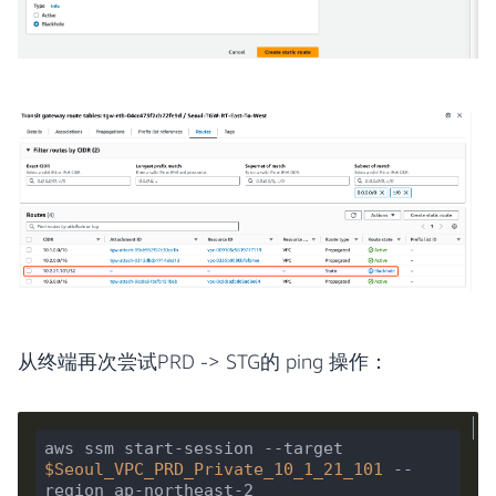
从终端再次尝试PRD -> STG的 ping 操作：
aws ssm start-session --target 
$Seoul_VPC_PRD_Private_10_1_21_101
 --
region ap-northeast-2
